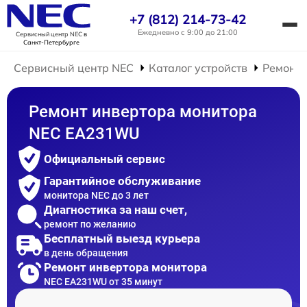
+7 (812) 214-73-42
Ежедневно с 9:00 до 21:00
Сервисный центр NEC
в
Санкт-Петербурге
Сервисный центр NEC
Каталог устройств
Ремонт 
Ремонт инвертора монитора
NEC EA231WU
Официальный сервис
Гарантийное обслуживание
монитора NEC до 3 лет
Диагностика за наш счет,
ремонт по желанию
Бесплатный выезд курьера
в день обращения
Ремонт инвертора монитора
NEC EA231WU от 35 минут