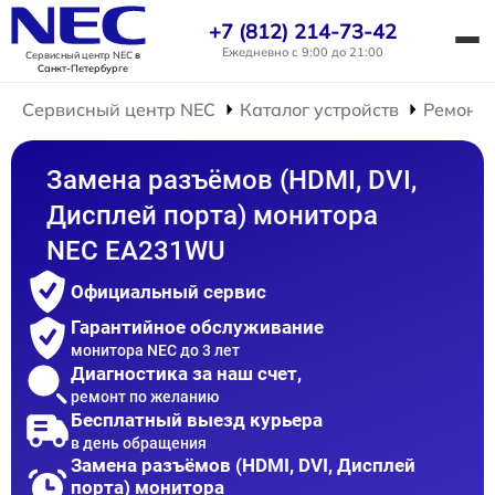
+7 (812) 214-73-42
Ежедневно с 9:00 до 21:00
Сервисный центр NEC
в
Санкт-Петербурге
Сервисный центр NEC
Каталог устройств
Ремонт 
Замена разъёмов (HDMI, DVI,
Дисплей порта) монитора
NEC EA231WU
Официальный сервис
Гарантийное обслуживание
монитора NEC до 3 лет
Диагностика за наш счет,
ремонт по желанию
Бесплатный выезд курьера
в день обращения
Замена разъёмов (HDMI, DVI, Дисплей
порта) монитора