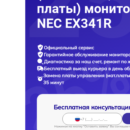
платы) монито
NEC EX341R
Официальный сервис
Гарантийное обслуживание
монитора
Диагностика за наш счет,
ремонт по
Бесплатный выезд курьера
в день о
Замена платы управления (мат.платы
35 минут
Бесплатная консультаци
Нажимая на кнопку "Оставить заявку" Вы соглашает