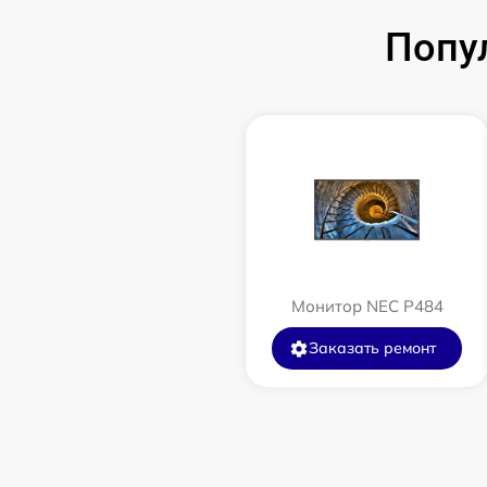
Попу
Монитор NEC P484
Заказать ремонт