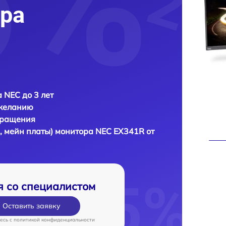
ра
 NEC до 3 лет
 желанию
бращения
, мейн платы) монитора
NEC EX341R от
я со специалистом
Оставить заявку
есь c
политикой конфиденциальности