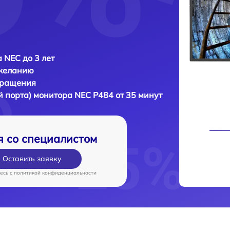
 NEC до 3 лет
 желанию
бращения
й порта) монитора
NEC P484 от 35 минут
я со специалистом
Оставить заявку
есь c
политикой конфиденциальности