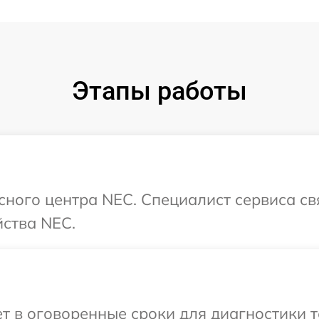
Этапы работы
исного центра NEC. Специалист сервиса с
йства NEC.
 в оговоренные сроки для диагностики т