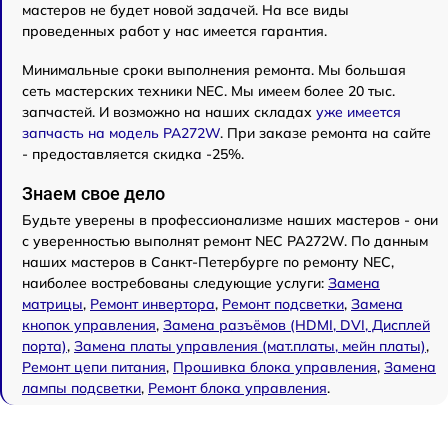
мастеров не будет новой задачей. На все виды
проведенных работ у нас имеется гарантия.
Минимальные сроки выполнения ремонта. Мы большая
сеть мастерских техники NEC. Мы имеем более 20 тыс.
запчастей. И возможно на наших складах
уже имеется
запчасть на модель PA272W
. При заказе ремонта на сайте
- предоставляется скидка -25%.
Знаем свое дело
Будьте уверены в профессионализме наших мастеров - они
с уверенностью выполнят ремонт NEC PA272W. По данным
наших мастеров в Санкт-Петербурге по ремонту NEC,
наиболее востребованы следующие услуги:
Замена
матрицы
,
Ремонт инвертора
,
Ремонт подсветки
,
Замена
кнопок управления
,
Замена разъёмов (HDMI, DVI, Дисплей
порта)
,
Замена платы управления (мат.платы, мейн платы)
,
Ремонт цепи питания
,
Прошивка блока управления
,
Замена
лампы подсветки
,
Ремонт блока управления
.