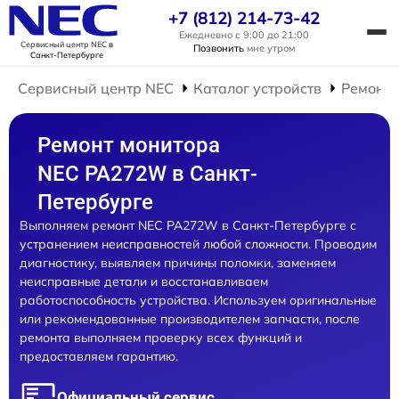
+7 (812) 214-73-42
Ежедневно с 9:00 до 21:00
Сервисный центр NEC
в
Позвонить
мне утром
Санкт-Петербурге
Сервисный центр NEC
Каталог устройств
Ремонт 
Ремонт монитора
NEC PA272W в Санкт-
Петербурге
Выполняем ремонт NEC PA272W в Санкт-Петербурге с
устранением неисправностей любой сложности. Проводим
диагностику, выявляем причины поломки, заменяем
неисправные детали и восстанавливаем
работоспособность устройства. Используем оригинальные
или рекомендованные производителем запчасти, после
ремонта выполняем проверку всех функций и
предоставляем гарантию.
Официальный сервис