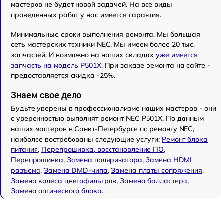
мастеров не будет новой задачей. На все виды
проведенных работ у нас имеется гарантия.
Минимальные сроки выполнения ремонта. Мы большая
сеть мастерских техники NEC. Мы имеем более 20 тыс.
запчастей. И возможно на наших складах
уже имеется
запчасть на модель P501X
. При заказе ремонта на сайте -
предоставляется скидка -25%.
Знаем свое дело
Будьте уверены в профессионализме наших мастеров - они
с уверенностью выполнят ремонт NEC P501X. По данным
наших мастеров в Санкт-Петербурге по ремонту NEC,
наиболее востребованы следующие услуги:
Ремонт блока
питания
,
Перепрошивка, восстановление ПО
,
Перепрошивка
,
Замена поляризатора
,
Замена HDMI
разъема
,
Замена DMD-чипа
,
Замена платы сопряжения
,
Замена колеса цветофильтров
,
Замена балластера
,
Замена оптического блока
.